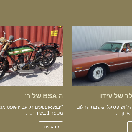
הקרייזלר של עידו
ה BSA של ר'
ר של עידו
ה BSA של ר'
 ליושופס על הגשמת החלום,
"יבוא אופנועים רק עם יושופס מוט
 ארוך …
מספר 1 בשירות, …
קרא עוד