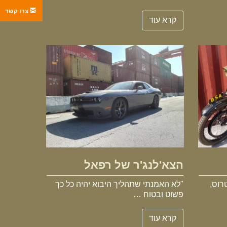
צרו קשר
קרא עוד
הצא'לנג'ר של רפאל
הצא'לנג'ר של רפאל
רוס,
"לא האמנתי שתהליך היבוא יהיה כל כך
פשוט ובטוח …
קרא עוד