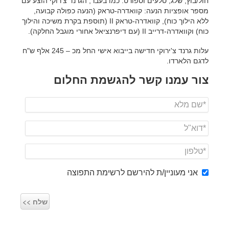
חול/בוץ, שלג, סלעים וספורט. כמו בעבר, הגרנד צ'רוקי הוצע עם
מספר אופציות הנעה: קוואדרה-טראק (הנעה כפולה קבועה,
ללא הילוך כוח), קוואדרה-טראק II (תוספת בקרת משיכה והילוך
כוח) וקוואדרה-דרייב II (עם דיפרנציאל אחורי מוגבל החלקה).
עלות גרנד צ'ירוקי חדישה בייבוא אישי החל מכ – 245 אלף ש"ח
לדגם הלארדו.
צור עמנו קשר להגשמת החלום
אני מעוניין/ת להירשם לרשימת התפוצה