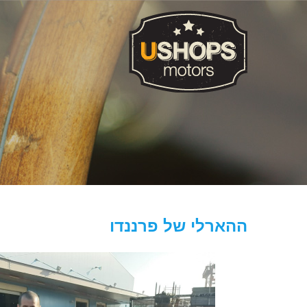
ההארלי של פרננדו