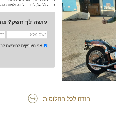
תודה לליאל, לדורון, לדנה ולצוות המ
עושה לך חשק? צור
אני מעוניין/ת להירשם ל
חזרה לכל החלומות