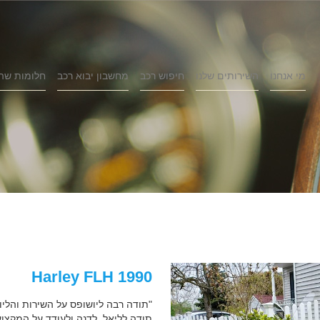
מי אנחנו
השירותים שלנו
חיפוש רכב
מחשבון יבוא רכב
חלומות שה
1990 Harley FLH
"תודה רבה ליושופס על השירות והליוו
תודה לליאל, לדנה ולעודד על המקצוע