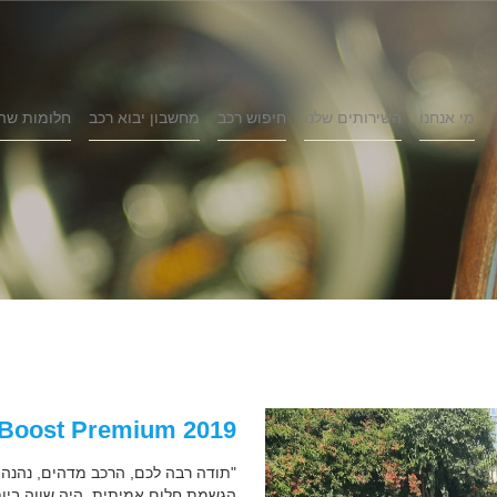
מי אנחנו
השירותים שלנו
חיפוש רכב
מחשבון יבוא רכב
חלומות שה
2019 Ford Mustang EcoBoost Premium
"תודה רבה לכם, הרכב מדהים, נהנה 
הגשמת חלום אמיתית, היה שווה ביות