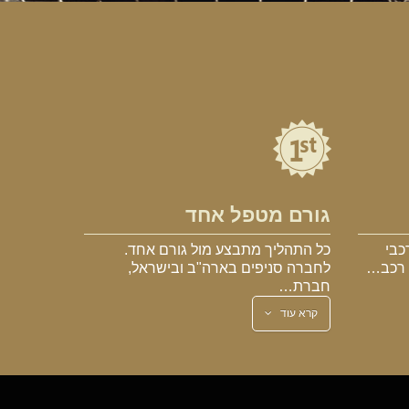
גורם מטפל אחד
כבי
כל התהליך מתבצע מול גורם אחד.
א רכב…
לחברה סניפים בארה"ב ובישראל,
חברת…
קרא עוד