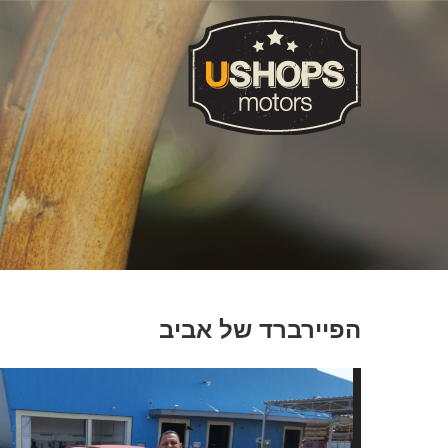
הפיירברד של אביב