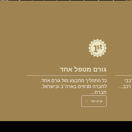
גורם מטפל אחד
כבי
כל התהליך מתבצע מול גורם אחד.
א רכב…
לחברה סניפים בארה"ב ובישראל,
חברת…
קרא עוד