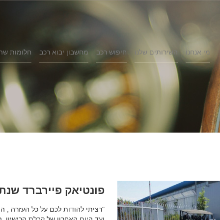
מי אנחנו
השירותים שלנו
חיפוש רכב
מחשבון יבוא רכב
חלומות שה
פונטיאק פיירברד שנת 1977
"רציתי להודות לכם על כל העזרה , ה
ועד היום האחרון של קבלת הרישיון, ה