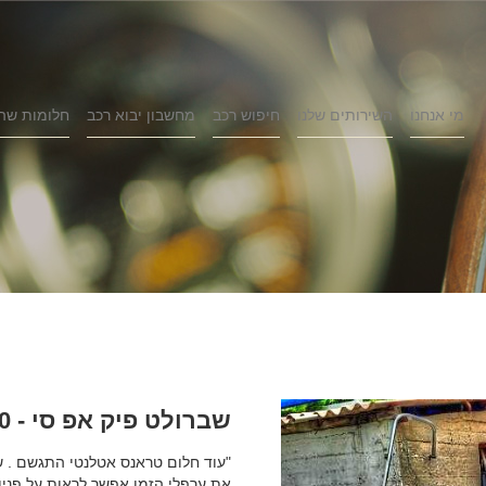
מי אנחנו
השירותים שלנו
חיפוש רכב
מחשבון יבוא רכב
חלומות שה
שברולט פיק אפ סי - 10,שנת 1950
"עוד חלום טראנס אטלנטי התגשם . שברולט פיק אפ 50
את ערפלי הזמן אפשר לראות על פניו