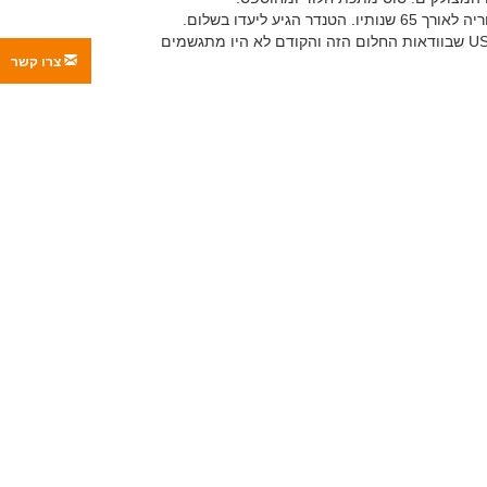
הגיע ליעדו בשלום.
כמו כן, תודה גדולה ל USHOPSmotors שבוודאות החלום הזה והקודם לא היו מתגשמים
צרו קשר