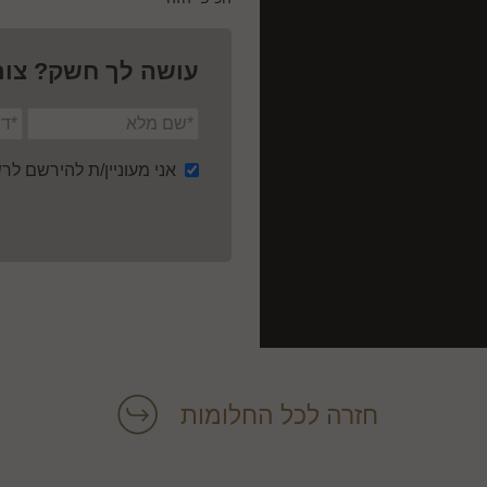
עושה לך חשק? צור
אני מעוניין/ת להירשם ל
חזרה לכל החלומות