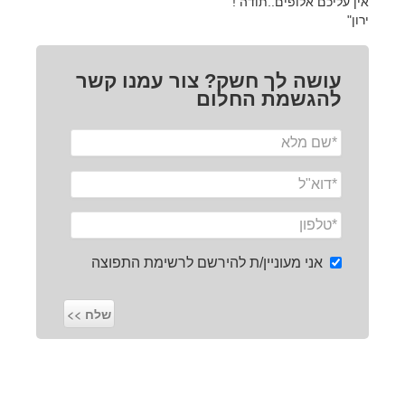
אין עליכם אלופים..תודה !
ירון"
עושה לך חשק? צור עמנו קשר
להגשמת החלום
אני מעוניין/ת להירשם לרשימת התפוצה