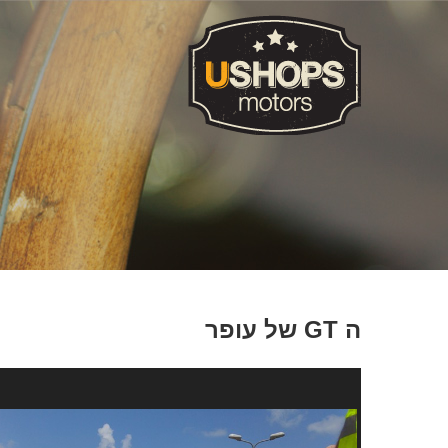
ה GT של עופר