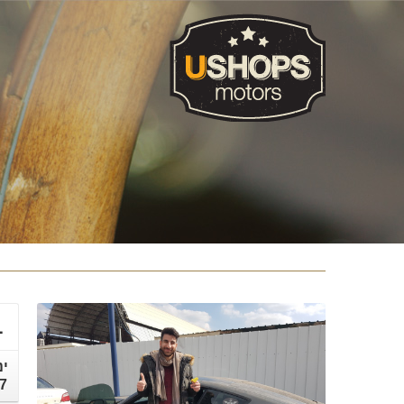
1
ינ
7