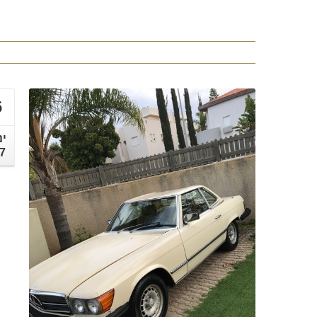
6
ינ
7