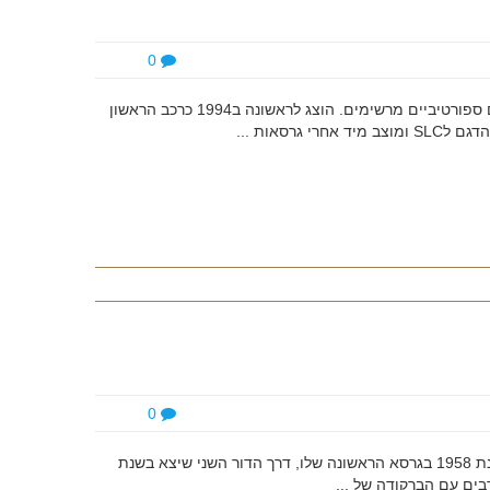
0
מרצדס SLK CLASS רכב רודסטאר-יוקרה קל משקל ובעל ביצועים ספורטיביים מרשימים. הוצג לראשונה ב1994 כרכב הראשון
0
דודג' צ'אלנג'ר הדודג' צ'אלנג'ר מיוצר כבר ארבעה דורות, החל משנת 1958 בגרסא הראשונה שלו, דרך הדור השני שיצא בשנת