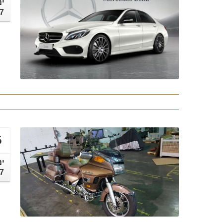
ינ
7
5
ינ
7