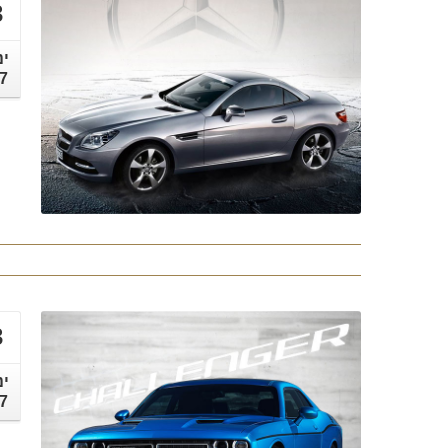
3
ינ
7
3
ינ
7