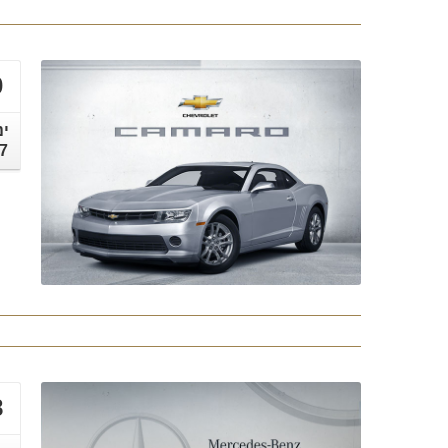
0
ינ
7
8