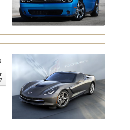
3
ינ
7