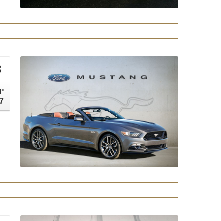
3
ינ
7