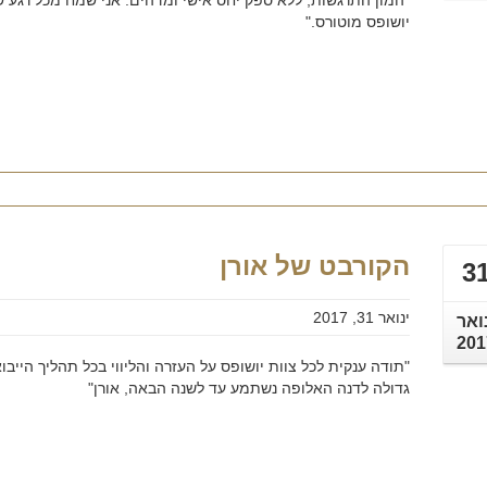
"המון התרגשות, ללא ספק יחס אישי ומדהים. אני שמח מכל רגע ש
יושופס מוטורס."
הקורבט של אורן
3
ינואר 31, 2017
ואר
201
"תודה ענקית לכל צוות יושופס על העזרה והליווי בכל תהליך הייבוא
גדולה לדנה האלופה נשתמע עד לשנה הבאה, אורן"