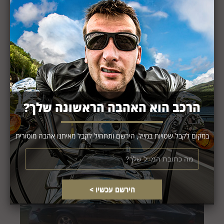
מאי 11, 2016
0
"קיבלתי את האופנוע לפני מספר שבועות, בימים האחרונים
קיבלתי חלפים שהזמנתי ועכשיו אני משפץ את האופנוע, בסוף
השבוע אני אצא לסיבוב ראשון. בחרתי את האופנוע הזה כי אני
אוהב אופנועי הרלי דודיסון. אני רוכב בעיקר בסופי שבוע וחגים,
אחד היתרונות באופנוע אספנות הוא שעלות הביטוח נמוכה
מאוד, כך אני יכול ...
קרא עוד
הרכב הוא האהבה הראשונה שלך?
במקום לקבל שטויות במייל, הירשם ותתחיל לקבל מאיתנו אהבה מוטורית