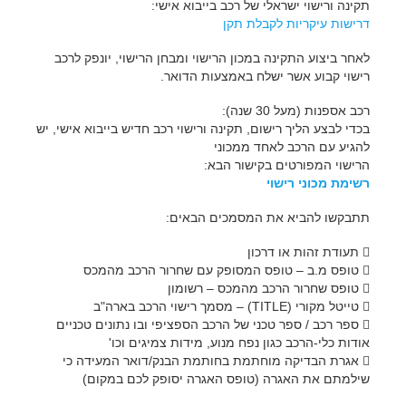
תקינה ורישוי ישראלי של רכב בייבוא אישי:
דרישות עיקריות לקבלת תקן
לאחר ביצוע התקינה במכון הרישוי ומבחן הרישוי, יונפק לרכב
רישוי קבוע אשר ישלח באמצעות הדואר.
רכב אספנות (מעל 30 שנה):
בכדי לבצע הליך רישום, תקינה ורישוי רכב חדיש בייבוא אישי, יש
להגיע עם הרכב לאחד ממכוני
הרישוי המפורטים בקישור הבא:
רשימת מכוני רישוי
תתבקשו להביא את המסמכים הבאים:
 תעודת זהות או דרכון
 טופס מ.ב – טופס המסופק עם שחרור הרכב מהמכס
 טופס שחרור הרכב מהמכס – רשומון
 טייטל מקורי (TITLE) – מסמך רישוי הרכב בארה"ב
 ספר רכב / ספר טכני של הרכב הספציפי ובו נתונים טכניים
אודות כלי-הרכב כגון נפח מנוע, מידות צמיגים וכו'
 אגרת הבדיקה מוחתמת בחותמת הבנק/דואר המעידה כי
שילמתם את האגרה (טופס האגרה יסופק לכם במקום)