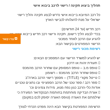
תהליך ביצוע תקינה / רישוי לרכב ביבוא אישי
כל רכב המיובא בייבוא אישי נדרש לבצע תקינה והליך רישוי
ישראלי על מנת להעלותו לכבישי הארץ
רכב חדיש (עד 24 חודשים):
בכדי לבצע הליך רישום, תקינה ורישוי רכב חדיש בייבוא אישי, יש
להגיע עם הרכב לאחד ממכוני
צרו קשר
הרישוי המפורטים בקישור הבא:
רשימת מכוני רישוי
יש להגיע למשרד הרישוי עם המסמכים הבאים:
 תעודת זהות או דרכון
 טופס מ.ב – טופס המסופק עם שחרור הרכב מהמכס
 טופס שחרור הרכב מהמכס – רשומון
 טייטל מקורי (TITLE) – מסמך רישוי הרכב בארה"ב
 ספר רכב / ספר טכני של הרכב הספציפי ובו נתונים טכניים
אודות כלי-הרכב כגון נפח מנוע, מידות צמיגים וכו'
 אגרת הבדיקה מוחתמת בחותמת הבנק/דואר המעידה כי
שילמתם את האגרה (טופס האגרה יסופק לכם במקום)
הרשימה המפורטת בקישור הבא הינה מפרט הכרחי לצורך