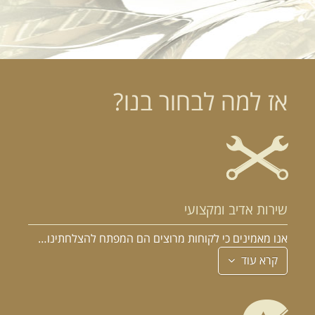
הרכב הוא האהבה הראשונה שלך?
אז למה לבחור בנו?
במקום לקבל שטויות במייל, הירשם ותתחיל לקבל מאיתנו אהבה מוטורית
שירות אדיב ומקצועי
אנו מאמינים כי לקוחות מרוצים הם המפתח להצלחתינו…
קרא עוד