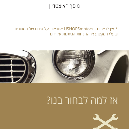
מוסך האיצטדיון
* אין לראות ב- USHOPSmotors אחראית על טיבם של המוסכים
ובעלי המקצוע או ההנחות הניתנות על ידם
אז למה לבחור בנו?