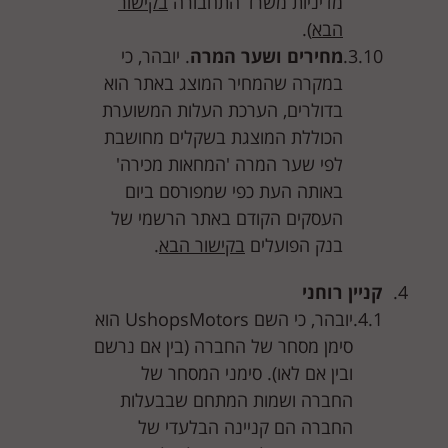
מדיניות משרד התחבורה
בקישור
הבא
).
מחירים ושער המרה
. יובהר, כי
במקרה שהמחיר המוצג באתר הוא
בדולרים, הערכת העלות המשוערת
הכוללת המוצגת בשקלים מחושבת
לפי שער המרה 'המחאות מכירה'
באותה העת כפי שמפורסם ביום
העסקים הקודם באתר הרשמי של
בנק הפועלים
בקישור הבא
.
קניין רוחני
יובהר, כי השם UshopsMotors הוא
סימן מסחר של החברה (בין אם נרשם
ובין אם לאו). סימני המסחר של
החברה ושמות המתחם שבבעלות
החברה הם קניינה הבלעדי של