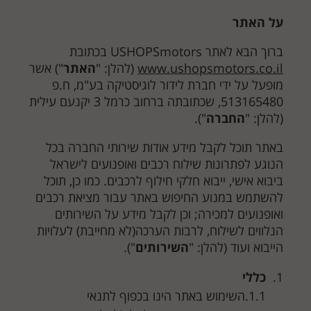
על האתר
ברוך הבא לאתר USHOPSmotors בכתובת
www.ushopsmotors.co.il
(להלן: "
האתר
") אשר
מופעל על ידי חברת לידור לוגיסטיקה בע"מ, ח.פ
513165480, שכתובתה ברחוב כרמל 3 יקנעם עילית
(להלן: "
החברה
").
באתר תוכל לקבל מידע אודות שירותי החברה בכל
הנוגע לפתרונות שילוח רכבים ואופנועים לישראל
ביבוא אישי, ייבוא חלקי חילוף לרכבים. כמו כן, תוכל
להשתמש במנוע החיפוש באתר עבור מציאת רכבים
ואופנועים למכירה; וכן לקבל מידע על השירותים
הנלווים לשילוח, לרבות הערכה(לא מחייבת) לעלויות
הייבוא ועוד (להלן: "
השירותים
").
כללי
השימוש באתר הינו בכפוף לתנאי