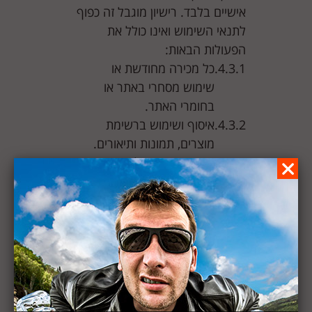
אישיים בלבד. רישיון מוגבל זה כפוף
לתנאי השימוש ואינו כולל את
הפעולות הבאות:
כל מכירה מחודשת או
שימוש מסחרי באתר או
בחומרי האתר.
איסוף ושימוש ברשימת
מוצרים, תמונות ותיאורים.
פרסום פומבי של חומרי
האתר.
תיקונים באתר ובחומרי
האתר, כולו או חלקו.
שימוש בכריית מידע,
רובוטים או דרכים אחרות
לאיסוף מידע.
הורדות של חלקי האתר או