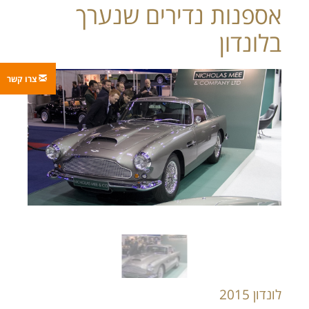
אספנות נדירים שנערך
בלונדון
unk
צרו קשר
לונדון 2015