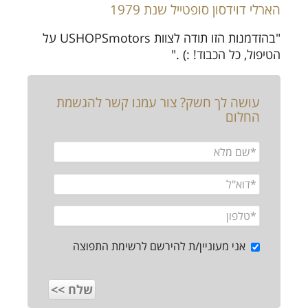
הארלי דוידסון סופטייל שנת 1979
"בהזדמנות הזו תודה לצוות USHOPSmotors על
הטיפול, כל הכבוד! :) ."
עושה לך חשק? צור עמנו קשר להגשמת
החלום
אני מעוניין/ת להירשם לרשימת התפוצה