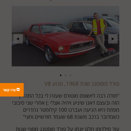
פורד מוסטנג שנת 1968, מנוע V8
צרו קשר
"תודה רבה ליושופס מוטורס שעזרו לי בכל התהליך
הזה ובעצם דאגו שיגיע ויהיה אצלי :) אחרי שני סיבובי
מפתח היא הניעה ועברנו 100 קילומטר נהדרים
כשמדובר ברכב משנת 68 שעמד חודשיים וחצי"
עוד מילדותו חלם יונתן על פורד מוסטנג מסוף שנות