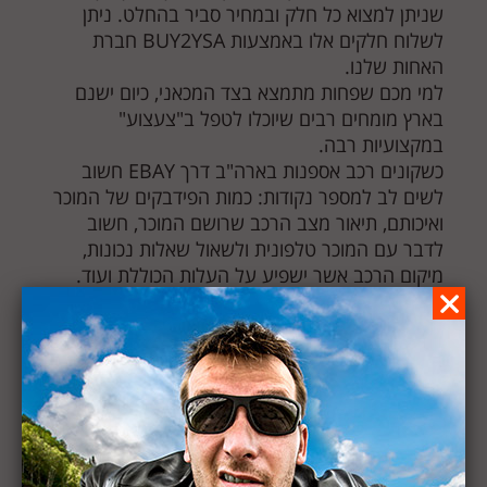
שניתן למצוא כל חלק ובמחיר סביר בהחלט. ניתן
לשלוח חלקים אלו באמצעות BUY2YSA חברת
האחות שלנו.
למי מכם שפחות מתמצא בצד המכאני, כיום ישנם
בארץ מומחים רבים שיוכלו לטפל ב"צעצוע"
במקצועיות רבה.
כשקונים רכב אספנות בארה"ב דרך EBAY חשוב
לשים לב למספר נקודות: כמות הפידבקים של המוכר
ואיכותם, תיאור מצב הרכב שרושם המוכר, חשוב
לדבר עם המוכר טלפונית ולשאול שאלות נכונות,
מיקום הרכב אשר ישפיע על העלות הכוללת ועוד.
אז עכשיו שאתם יודעים את כל זה אפשר לפנות אלינו
ולהגשים חלום :) –
צור קשר
עושה לך חשק? צור עמנו קשר להגשמת
החלום