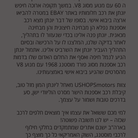
ה 60 עם מנוע מסוג V8. במשך תקופה ארוכה חיפש
יונתן את רכב חלומותיו באתר EBAY במטרה להביאו
ארצה ביבוא אישי. בסופו של דבר יונתן מצא רכב
אספנות נפלא הן מבחינה חיצונית והן מבחינה
מכאנית. יונתן פנה אלינו בכדי שנעזור לו בתהליך,
לאחר בדיקה שלנו, המלצנו לו על הרכישה ובסיום
התהליך העביר יונתן את השרביט אלינו. אתמול יונתן
הגיע לנמל חיפה ואסף את החלום האדום שלו בדמות
רכב אספנות מסוג פורד מוסטנג 1968 עם מנוע V8
מהסרטים שהגיע ביבוא אישי באמצעותינו.
צוות USHOPSmotors מאחל ליונתן המון מזל טוב,
קיבלת
רכב אספנות
הישר מסרט הוליוודי ישן, סע
בדרכים טובות ושמור על עצמך.
למי מכם ששואל את עצמו איך מוצאים חלפים לרכב
שכזה – יש לנו תשובה פשוטה!
בארה"ב ישנם אתרים שמתמקדים בחלקי חילוף
לרכבי מוסטנג, השוק האמריקאי כל כך מוצף כך