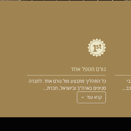
גורם מטפל אחד
בי
כל התהליך מתבצע מול גורם אחד. לחברה
רכב…
סניפים בארה"ב ובישראל, חברת…
קרא עוד