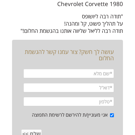
1980 Chevrolet Corvette
"תודה רבה ליושופס
על תהליך פשוט, קל ומהנה!
תודה רבה לליאל שליווה אותנו בהגשמת החלום!"
עושה לך חשק? צור עמנו קשר להגשמת
החלום
אני מעוניין/ת להירשם לרשימת התפוצה