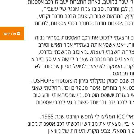
לי שגר במושב, באחת החצרות ישב לו רכב אספנות
מסוג שברולט קורבט שנת 1987, לבן ומוזנח. סביבו צמח ג׳ונגל של עשביה,
ף, המראות שבורות, פנים הרכב מוזנח וקרוע,
כב אספנות מוזנח. כחובב רכבי אספנות, למרות
צרו קשר
ם והצעתי לרכוש את רכב האספנות במחיר גבוה
. ״אני אשפץ אותה בעתיד״ אמר האיש וסירב
צלחה חשבתי לעצמי…מאוכזב המשכתי בדרכי.
לטתי לנסות את מזלי ביד 2. מצאתי סוחר מנתניה שאמר לי שהוא עוסק בייבוא
קוח. העסקה לא יצאה לפועל מכיוון שהסוחר לא
ת מהמכס.
במהלך חיפושים בפורום אספנות שבפייסבוק נתקלתי בירון מ USHOPSmotors ,
בט
: איך בוחרים, איפה מטפלים וכו'. החלטתי שאני
 בעזרת יושופס מוטורס. מי שמכיר אותי יודע טוב
 לרכב ידני ובמיוחד כשזה נוגע לרכבי אספנות
החבר׳ה ממועדון הקורבט הישראלי ICC המליצו לי לחפש קורבט שנת 1985.
 ביי, מצאתי את מבוקשי ורכשתי רכב אספנות מסוג
 1985 בצבע אפור מטאלי, צבע מקורי, תעודות של מוזיאון