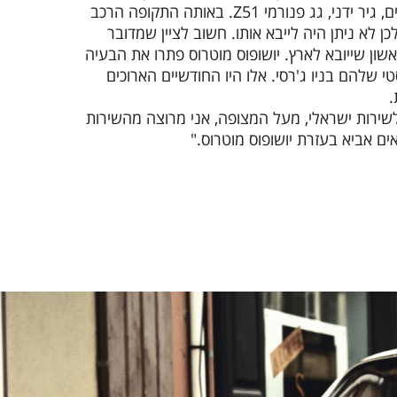
בלומינגטון, 80 אלף ק״מ מקוריים, גיר ידני, גג פנורמי Z51. באותה התקופה הרכב
ן לא ניתן היה לייבא אותו. חשוב לציין שמדובר
אספנות משנת 1985 הראשון שייובא לארץ. יושופוס מוטרוס פתרו את הבעיה
 שלהם בניו ג'רסי. אלו היו החודשיים הארוכים
.
ירות ישראלי, מעל המצופה, אני מרוצה מהשירות
ם אביא בעזרת יושופוס מוטרוס."