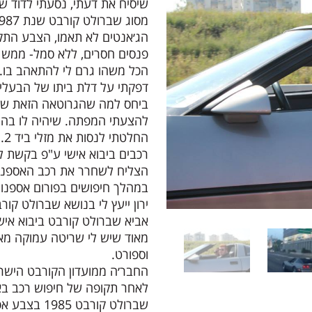
שיסיח את דעתי, נסעתי לדוד ש
הג׳אנטים לא תאמו, הצבע התקל
פנסים חסרים, ללא סמל- ממש ר
הכל משהו גרם לי להתאהב בו.
דפקתי על דלת ביתו של הבעלי
ביחס למה שהגרוטאה הזאת שווה
להצעתי המפתה. שיהיה לו בה
הח
רכבים ביבוא אישי ע"פ בקשת ל
הצליח לשחרר את רכב האספנו
ירון ייעץ לי בנושא
שברולט קור
אביא שברולט קורבט ביבוא אישי
מאוד שיש לי שריטה עמוקה מאוד
וספורט.
לאחר תקופה של חיפוש רכב באי
שברולט קורבט