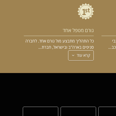
גורם מטפל אחד
בי
כל התהליך מתבצע מול גורם אחד. לחברה
רכב…
סניפים בארה"ב ובישראל, חברת…
קרא עוד