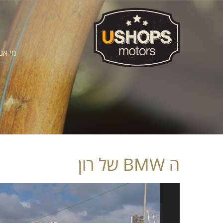
מי אנ
ה BMW של רון