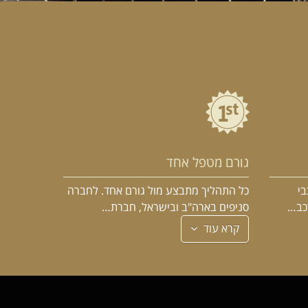
גורם מטפל אחד
בי
כל התהליך מתבצע מול גורם אחד. לחברה
רכב…
סניפים בארה"ב ובישראל, חברת…
קרא עוד