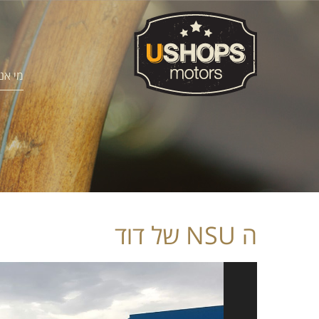
מי אנ
ה NSU של דוד