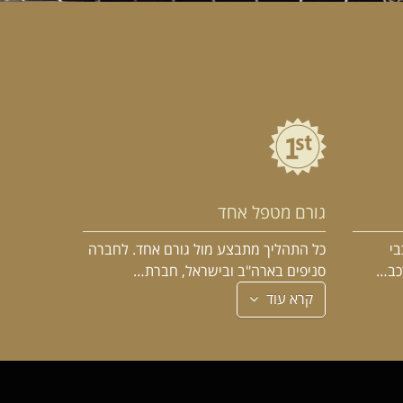
גורם מטפל אחד
בי
כל התהליך מתבצע מול גורם אחד. לחברה
רכב…
סניפים בארה"ב ובישראל, חברת…
קרא עוד