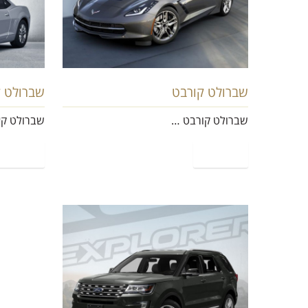
שברולט קורבט
שברולט ק
שברולט קורבט …
שברולט קא
קרא עוד
קרא עוד
פורד אקספלורר