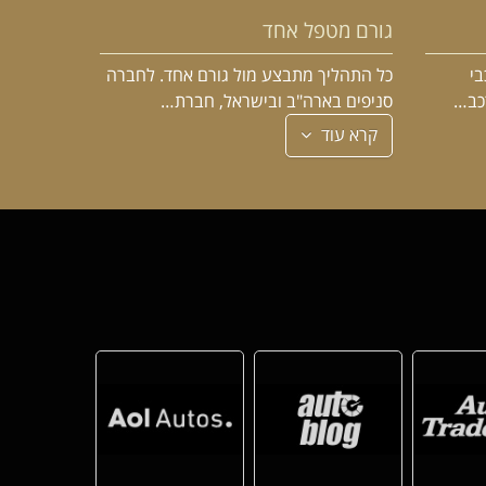
גורם מטפל אחד
בי
כל התהליך מתבצע מול גורם אחד. לחברה
רכב…
סניפים בארה"ב ובישראל, חברת…
קרא עוד