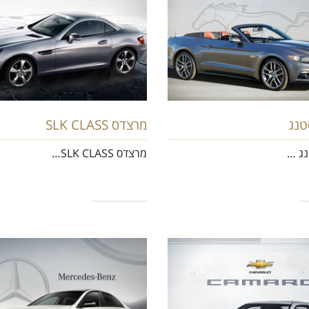
טנג
מרצדס SLK CLASS
נג …
מרצדס SLK CLASS…
קרא עוד
שברולט קאמרו
מרצדס E200