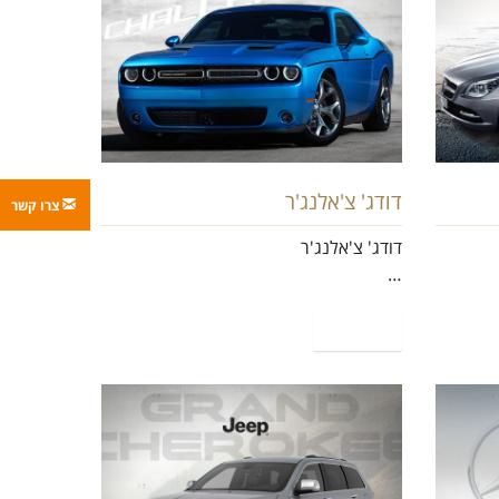
דודג' צ'אלנג'ר
צרו קשר
דודג' צ'אלנג'ר
…
קרא עוד
גראנד צ'ירוקי