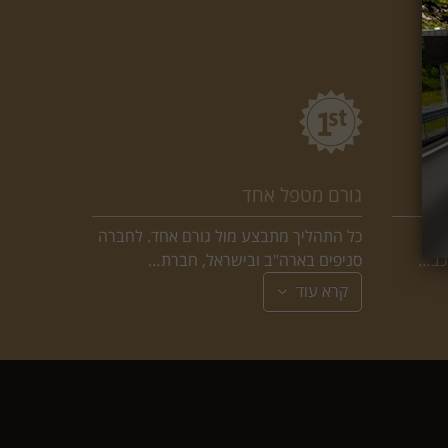
גורם מטפל אחד
בי
כל התהליך מתבצע מול גורם אחד. לחברה
רכב…
סניפים בארה"ב ובישראל, חברת…
קרא עוד