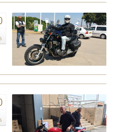
0
5
0
5