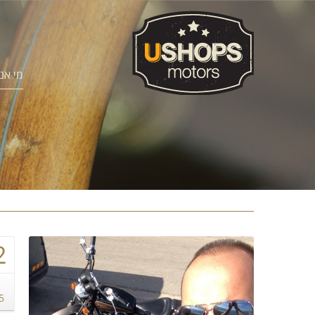
מי אנ
2
5