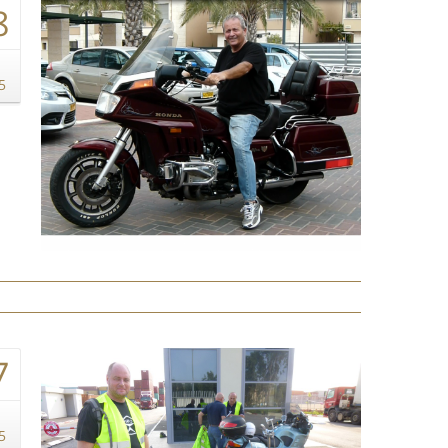
8
5
7
5