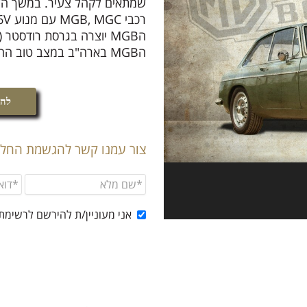
רכבי MGB, MGC עם מנוע 6V ו MGB GT עם מנוע V8.
הMGB יוצרה בגרסת רודסטר
הMGB בארה"ב במצב טוב החל ממחיר של כ – 40 אלף ₪.
להג
צור עמנו קשר להגשמת החלו
אני מעוניין/ת להירשם לרשימת