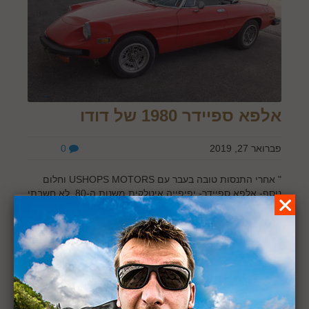
אלפא ספיידר 1980 של דודו
פברואר 27, 2019
0
" אחרי התנסות טובה בעבר עם USHOPS MOTORS וחלום
נוסף- אלפא ספיידר- יפיפייה איטלקית משנות ה-80. לא חשבתי
פעמיים, התקשרתי כרגיל לדורון, השירות והתנאים עמדו בכל
הציפיות. תודה לדורון ולכל צוות Ushops Motors"