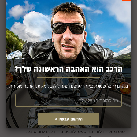
הרכב הוא האהבה הראשונה שלך?
במקום לקבל שטויות במייל, הירשם ותתחיל לקבל מאיתנו אהבה מוטורית
הפיק אפ של יובל
יוני 28, 2015
0
"עוד חלום טראנס אטלנטי התגשם . שברולט פיק אפ 1950 נחת
הבוקר בחצרי. את ערפלי הזמן אפשר לראות על פניו המצולקים.
סוס מתכת חלוד ומחוספס. להביט בו זה כמו להביט בפני