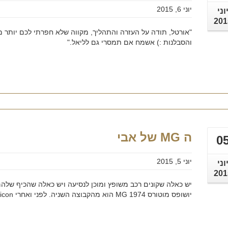
יוני 6, 2015
וני
201
"אורטל, תודה על העזרה והתהליך, מקווה שלא חפרתי לכם יותר מיד
והסבלנות :) אשמח אם תמסרי גם לליאל."
ה MG של אבי
0
יוני 5, 2015
וני
201
יש כאלה שקונים רכב משופץ ומוכן לנסיעה ויש כאלה שהכיף שלהם
יושופס מוטורס MG 1974 הוא מהקבוצה השניה. לפני ואחרי smile emoticon - איזה יופי!!!