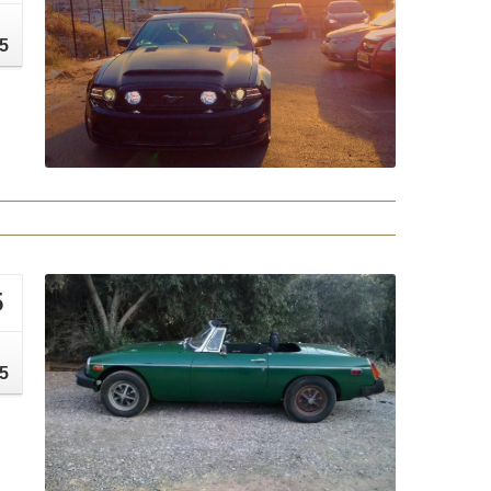
י
5
5
י
5