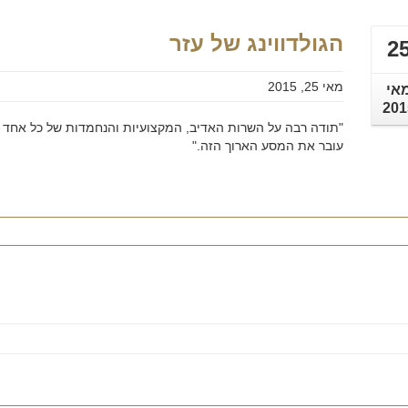
הרכב הוא האהבה הראשונה שלך?
הגולדווינג של עזר
2
במקום לקבל שטויות במייל, הירשם ותתחיל לקבל מאיתנו אהבה מוטורית
מאי 25, 2015
אי
201
"תודה רבה על השרות האדיב, המקצועיות והנחמדות של כל אחד ו
עובר את המסע הארוך הזה."