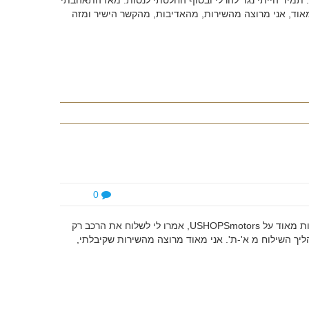
ין. תמיד הייתי נגד להרלי ובסוף החלטתי לנסות. מאז התאהבתי
מאוד, אני מרוצה מהשירות, מהאדיבות, מהקשר הישיר ומזה
0
"רכשתי קרייזלר אימפריאל אספנות בארה"ב וקיבלתי המלצות חמות מאוד על USHOPSmotors, אמרו לי לשלוח את הרכב רק
יך השילוח מ א'-ת'. אני מאוד מרוצה מהשירות שקיבלתי,