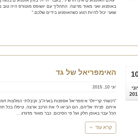
"עולם האופנועים אינו חדש לי, בעברי הייתי בוחן אופנועים במגז
באופנוע ואני מאוד מרוצה. התהליך עם יושופס מוטורס היה טוב 
שאני יכול להיות רגוע כשהאופנוע בידים שלכם."
האימפריאל של גד
1
יוני 10, 2015
וני
201
איתם. פניתי אליהם, הם הביאו לי את הרכב ארצה, טיפלו בכל תהל
הכל עבר באופן חלק ועל פי הסיכום. כבר מאוד מדגדג ...
קרא עוד