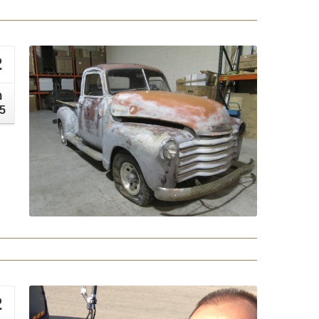
2
מ
5
2