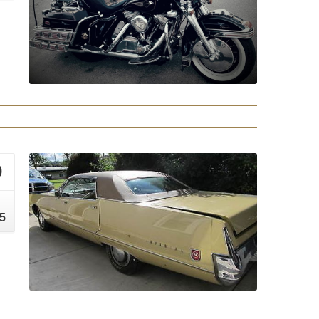
0
י
5