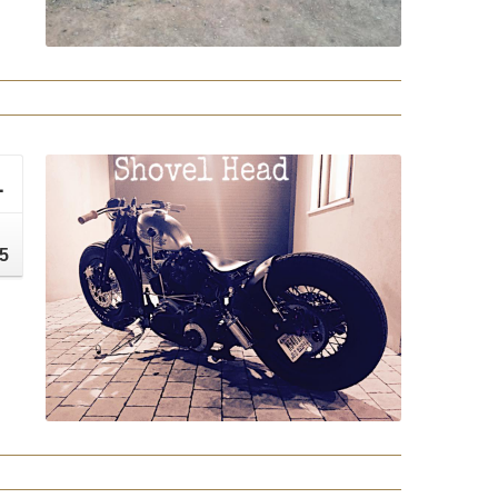
1
י
5