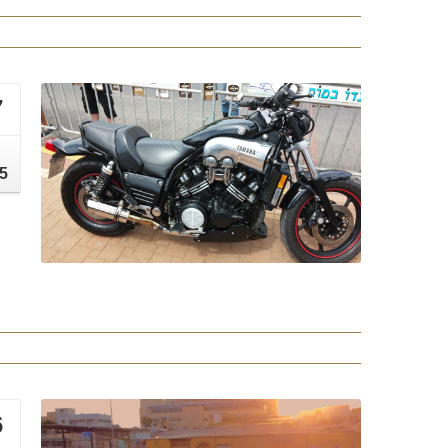
7
י
5
6